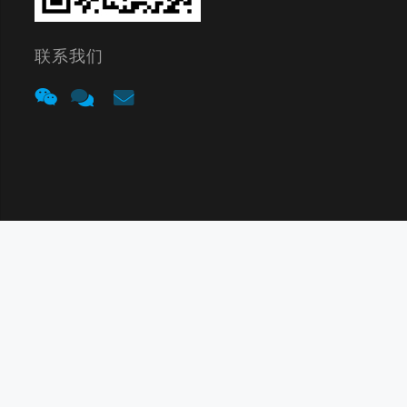
联系我们
友情链接：
中山货架
电位器厂家
传感器厂家
德力货架
©2020-2024 东莞市康瑞电子有限公司 版权所有 |
粤ICP备11006024
号