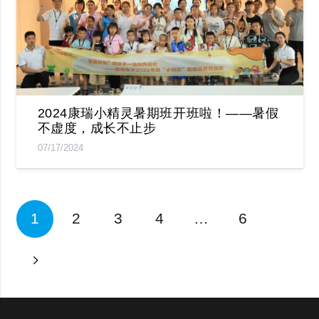
2024康瑞小精灵暑期班开班啦！——暑假
不虚度，成长不止步
07/17/2024
1
2
3
4
…
6