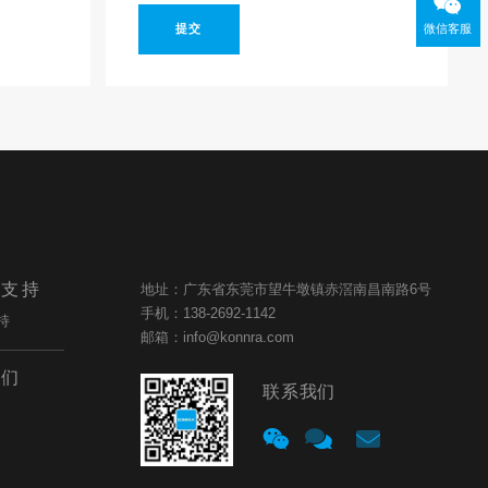
微信客服
提交
与支持
地址：广东省东莞市望牛墩镇赤滘南昌南路6号
手机：138-2692-1142
持
邮箱：info@konnra.com
我们
联系我们