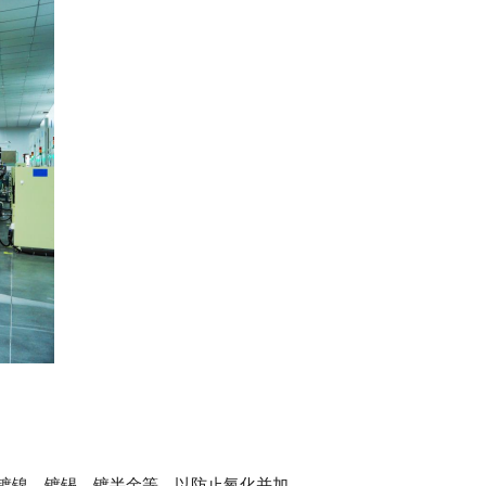
镍、‌镀锡、‌镀半金等，‌以防止氧化并加