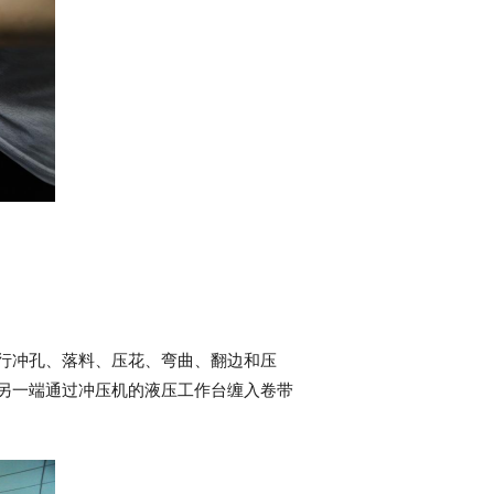
行冲孔、落料、压花、弯曲、翻边和压
‌另一端通过冲压机的液压工作台缠入卷带