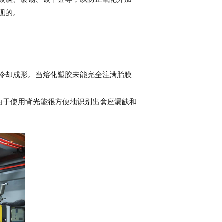
现的。
冷却成形。当熔化塑胶未能完全注满胎膜
由于使用背光能很方便地识别出盒座漏缺和