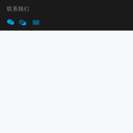
联系我们
友情链接：
中山货架
电位器厂家
传感器厂家
德力货架