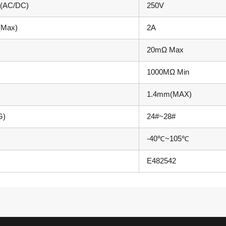
AC/DC)
250V
Max)
2A
20mΩ Max
1000MΩ Min
1.4mm(MAX)
)
24#~28#
-40℃~105℃
E482542