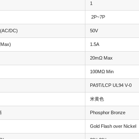
1
2P~7P
AC/DC)
50V
Max)
1.5A
20mΩ Max
100MΩ Min
PA9T/LCP UL94 V-0
米黄色
料
Phosphor Bronze
Gold Flash over Nickel